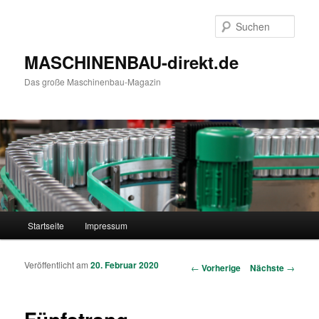
Such
MASCHINENBAU-direkt.de
Das große Maschinenbau-Magazin
Hauptmenü
Startseite
Impressum
Zum Inhalt wechseln
Zum sekundären Inhalt wechseln
Veröffentlicht am
20. Februar 2020
Artikelnavigation
←
Vorherige
Nächste
→