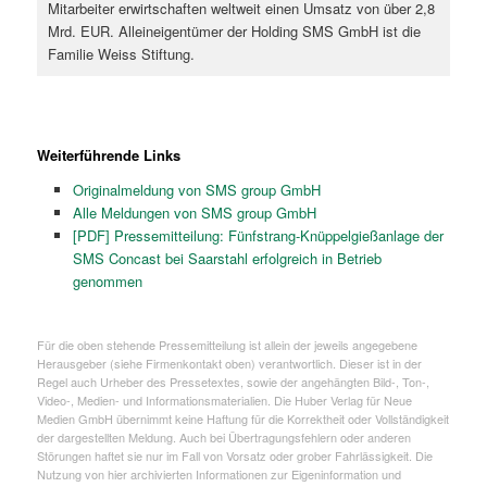
Mitarbeiter erwirtschaften weltweit einen Umsatz von über 2,8
Mrd. EUR. Alleineigentümer der Holding SMS GmbH ist die
Familie Weiss Stiftung.
Weiterführende Links
Originalmeldung von SMS group GmbH
Alle Meldungen von SMS group GmbH
[PDF] Pressemitteilung: Fünfstrang-Knüppelgießanlage der
SMS Concast bei Saarstahl erfolgreich in Betrieb
genommen
Für die oben stehende Pressemitteilung ist allein der jeweils angegebene
Herausgeber (siehe Firmenkontakt oben) verantwortlich. Dieser ist in der
Regel auch Urheber des Pressetextes, sowie der angehängten Bild-, Ton-,
Video-, Medien- und Informationsmaterialien. Die Huber Verlag für Neue
Medien GmbH übernimmt keine Haftung für die Korrektheit oder Vollständigkeit
der dargestellten Meldung. Auch bei Übertragungsfehlern oder anderen
Störungen haftet sie nur im Fall von Vorsatz oder grober Fahrlässigkeit. Die
Nutzung von hier archivierten Informationen zur Eigeninformation und