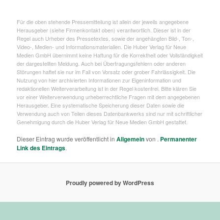
Für die oben stehende Pressemitteilung ist allein der jeweils angegebene
Herausgeber (siehe Firmenkontakt oben) verantwortlich. Dieser ist in der
Regel auch Urheber des Pressetextes, sowie der angehängten Bild-, Ton-,
Video-, Medien- und Informationsmaterialien. Die Huber Verlag für Neue
Medien GmbH übernimmt keine Haftung für die Korrektheit oder Vollständigkeit
der dargestellten Meldung. Auch bei Übertragungsfehlern oder anderen
Störungen haftet sie nur im Fall von Vorsatz oder grober Fahrlässigkeit. Die
Nutzung von hier archivierten Informationen zur Eigeninformation und
redaktionellen Weiterverarbeitung ist in der Regel kostenfrei. Bitte klären Sie
vor einer Weiterverwendung urheberrechtliche Fragen mit dem angegebenen
Herausgeber. Eine systematische Speicherung dieser Daten sowie die
Verwendung auch von Teilen dieses Datenbankwerks sind nur mit schriftlicher
Genehmigung durch die Huber Verlag für Neue Medien GmbH gestattet.
Dieser Eintrag wurde veröffentlicht in
Allgemein
von
.
Permanenter
Link des Eintrags
.
Proudly powered by WordPress