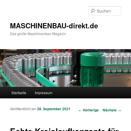
Such
MASCHINENBAU-direkt.de
Das große Maschinenbau-Magazin
Hauptmenü
Startseite
Impressum
Zum Inhalt wechseln
Zum sekundären Inhalt wechseln
Veröffentlicht am
28. September 2021
Artikelnavigation
←
Vorherige
Nächste
→