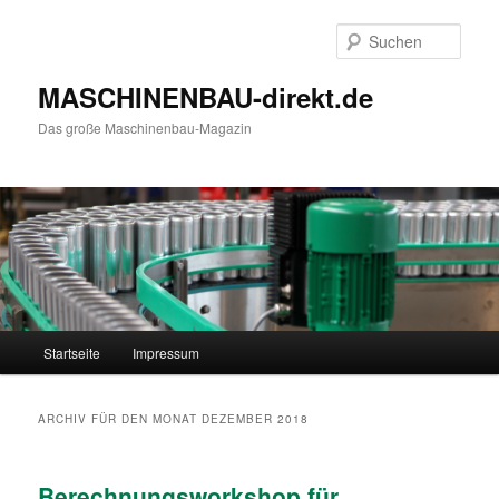
Such
MASCHINENBAU-direkt.de
Das große Maschinenbau-Magazin
Hauptmenü
Startseite
Impressum
Zum Inhalt wechseln
Zum sekundären Inhalt wechseln
ARCHIV FÜR DEN MONAT
DEZEMBER 2018
Berechnungsworkshop für