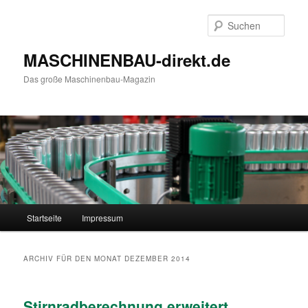
Such
MASCHINENBAU-direkt.de
Das große Maschinenbau-Magazin
Hauptmenü
Startseite
Impressum
Zum Inhalt wechseln
Zum sekundären Inhalt wechseln
ARCHIV FÜR DEN MONAT
DEZEMBER 2014
Stirnradberechnung erweitert