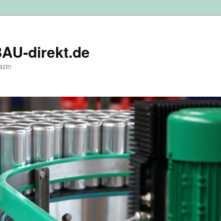
U-direkt.de
azin