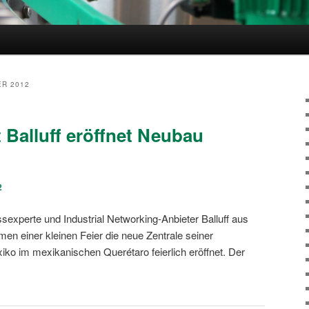
hseln
R 2012
 Balluff eröffnet Neubau
2
experte und Industrial Networking-Anbieter Balluff aus
en einer kleinen Feier die neue Zentrale seiner
xiko im mexikanischen Querétaro feierlich eröffnet. Der