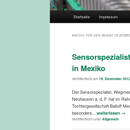
Hauptmenü
Startseite
Impressum
Zum Inhalt wechseln
Zum sekundären Inhalt wec
ARCHIV FÜR DEN MONAT
DEZEMBE
Sensorspezialist
in Mexiko
Veröffentlicht am
19. Dezember 201
Der Sensorspezialist, Wegmess
Neuhausen a. d. F. hat im Rahm
Tochtergesellschaft Balluff Me
besonders...
weiterlesen →
Veröffentlicht unter
Allgemein